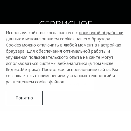
СЕРВИСНОЕ
ОБСЛУЖИВАНИЕ
Используя сайт, вы соглашаетесь с
политикой обработки
данных
и использованием cookies вашего браузера.
Cookies можно отключить в любой момент в настройках
Проходите техобслуживание у официальных дилеров
браузера. Для обеспечения оптимальной работы и
OMODA — это гарантия качественного сервиса,
улучшения пользовательского опыта на сайте могут
сохранения гарантии на автомобиль и профессиональной
использоваться системы веб-аналитики (в том числе
поддержки.
Яндекс.Метрика). Продолжая использование сайта, Вы
соглашаетесь с применением указанных технологий и
размещением cookie-файлов.
Записаться на сервис
Понятно
ПРЕИМУЩЕСТВА ОФИЦИАЛЬНОГО