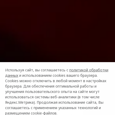
Используя сайт, вы соглашаетесь с
политикой обработки
данных
и использованием cookies вашего браузера.
OMODA КРЕДИТ
Cookies можно отключить в любой момент в настройках
браузера. Для обеспечения оптимальной работы и
улучшения пользовательского опыта на сайте могут
Специальные кредитные программы на автомобили
использоваться системы веб-аналитики (в том числе
OMODA
Яндекс.Метрика). Продолжая использование сайта, Вы
соглашаетесь с применением указанных технологий и
размещением cookie-файлов.
Смотреть программы