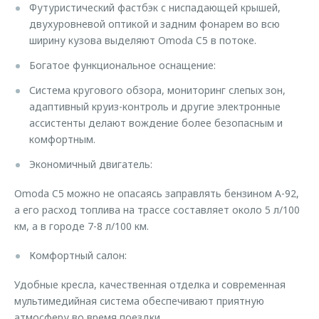
Футуристический фастбэк с ниспадающей крышей,
Страхование
Клиентская поддержка
Обратная связь
двухуровневой оптикой и задним фонарем во всю
Кредитный калькулятор
ширину кузова выделяют Omoda C5 в потоке.
O&J Автоклуб
Аксессуары
Клуб владельцев OMODA
Богатое функциональное оснащение:
Одежда и сувениры
Приложение O&J
Система кругового обзора, мониторинг слепых зон,
адаптивный круиз-контроль и другие электронные
Оригинальные аксессуары
Аксессуары
ассистенты делают вождение более безопасным и
Запчасти
комфортным.
Одежда и сувениры
Трейд-ин
Экономичный двигатель:
Оригинальные аксессуары
Калькулятор трейд-ин
Запчасти
Omoda C5 можно не опасаясь заправлять бензином А-92,
а его расход топлива на трассе составляет около 5 л/100
км, а в городе 7-8 л/100 км.
Комфортный салон:
Удобные кресла, качественная отделка и современная
мультимедийная система обеспечивают приятную
атмосферу во время поездки.