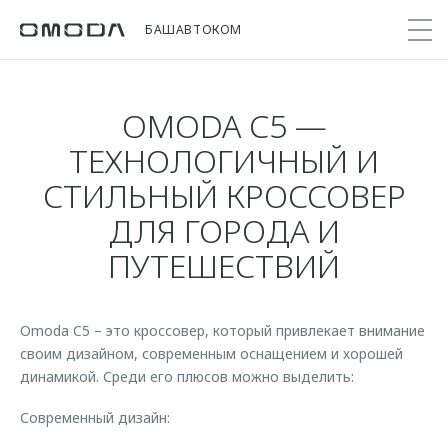
БАШАВТОКОМ
OMODA C5 —
Покупателям
Мир OMODA
Владельцам
Модели
ТЕХНОЛОГИЧНЫЙ И
СТИЛЬНЫЙ КРОССОВЕР
C5
Выбор и покупка
Сервис
О бренде
ДЛЯ ГОРОДА И
от 2 299 000 ₽*
Сравнить комплектации
Записаться на сервис
Новости
ПУТЕШЕСТВИЙ
Записаться на тест-драйв
Кузовной ремонт
Онлайн-сервисы
C7
Cпецпредложения
Поддержка
Приложение O&J
от 2 739 000 ₽*
Прайс-листы
Omoda C5 – это кроссовер, который привлекает внимание
Помощь на дороге
Клуб владельцев OMODA
OMODA Лизинг
своим дизайном, современным оснащением и хорошей
Гарантия
динамикой. Среди его плюсов можно выделить:
Бренд JAECOO
Кредит и страхование
Дополнительная техническая поддержка
Современный дизайн:
Правовая информация
Кредитные программы
Руководства по эксплуатации