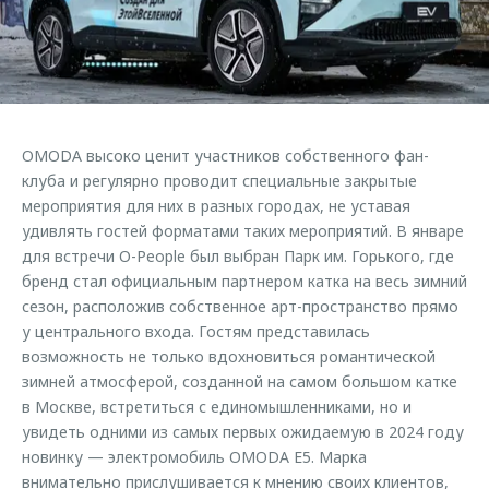
Страхование
Клиентская поддержка
Обратная связь
Кредитный калькулятор
O&J Автоклуб
Аксессуары
Клуб владельцев OMODA
Одежда и сувениры
Приложение O&J
OMODA высоко ценит участников собственного фан-
Оригинальные аксессуары
клуба и регулярно проводит специальные закрытые
Аксессуары
Запчасти
мероприятия для них в разных городах, не уставая
Одежда и сувениры
удивлять гостей форматами таких мероприятий. В январе
Трейд-ин
Оригинальные аксессуары
для встречи O-People был выбран Парк им. Горького, где
бренд стал официальным партнером катка на весь зимний
Калькулятор трейд-ин
Запчасти
сезон, расположив собственное арт-пространство прямо
у центрального входа. Гостям представилась
возможность не только вдохновиться романтической
зимней атмосферой, созданной на самом большом катке
в Москве, встретиться с единомышленниками, но и
увидеть одними из самых первых ожидаемую в 2024 году
новинку — электромобиль OMODA E5. Марка
внимательно прислушивается к мнению своих клиентов,