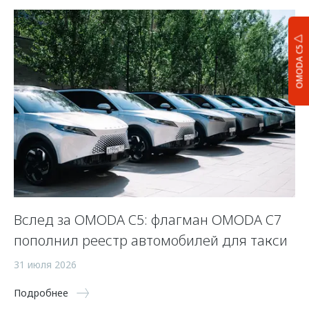
OMODA C5
Вслед за OMODA C5: флагман OMODA C7
O
пополнил реестр автомобилей для такси
а
31 июля 2026
25
Подробнее
По