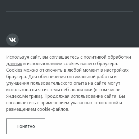
офертой.
Используя сайт, вы соглашаетесь с
политикой обработки
данных
и использованием cookies вашего браузера.
Cookies можно отключить в любой момент в настройках
браузера. Для обеспечения оптимальной работы и
улучшения пользовательского опыта на сайте могут
использоваться системы веб-аналитики (в том числе
Горячая линия OMODA:
+7 (347) 216-55-77
Яндекс.Метрика). Продолжая использование сайта, Вы
соглашаетесь с применением указанных технологий и
© 2026 Башавтоком
размещением cookie-файлов.
Модельный ряд
Архивные модели
Контакты
Правовая информация
Понятно